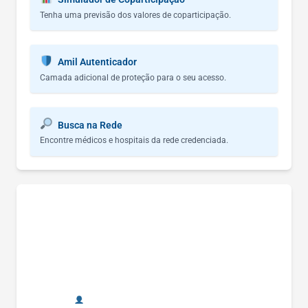
Tenha uma previsão dos valores de coparticipação.
Amil Autenticador
Camada adicional de proteção para o seu acesso.
Busca na Rede
Encontre médicos e hospitais da rede credenciada.
Fale Connosco!
Preencha o formulário abaixo e um dos nossos
consultores entrará em contacto consigo para
apresentar o plano Amil ideal.
Nome Completo: