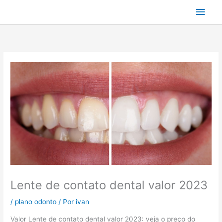
Ir
Men
para
o
princ
conteúdo
Lente de contato dental valor 2023
/
plano odonto
/ Por
ivan
Valor Lente de contato dental valor 2023: veja o preço do