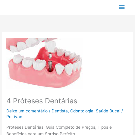
Ir
Men
para
o
princ
conteúdo
4 Próteses Dentárias
Deixe um comentário
/
Dentista
,
Odontologia
,
Saúde Bucal
/
Por
ivan
Próteses Dentárias: Guia Completo de Preços, Tipos e
Benefícios para um Sorriso Perfeito